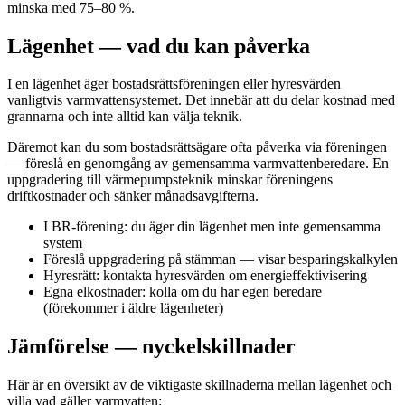
minska med 75–80 %.
Lägenhet — vad du kan påverka
I en lägenhet äger bostadsrättsföreningen eller hyresvärden
vanligtvis varmvattensystemet. Det innebär att du delar kostnad med
grannarna och inte alltid kan välja teknik.
Däremot kan du som bostadsrättsägare ofta påverka via föreningen
— föreslå en genomgång av gemensamma varmvattenberedare. En
uppgradering till värmepumpsteknik minskar föreningens
driftkostnader och sänker månadsavgifterna.
I BR-förening: du äger din lägenhet men inte gemensamma
system
Föreslå uppgradering på stämman — visar besparingskalkylen
Hyresrätt: kontakta hyresvärden om energieffektivisering
Egna elkostnader: kolla om du har egen beredare
(förekommer i äldre lägenheter)
Jämförelse — nyckelskillnader
Här är en översikt av de viktigaste skillnaderna mellan lägenhet och
villa vad gäller varmvatten: