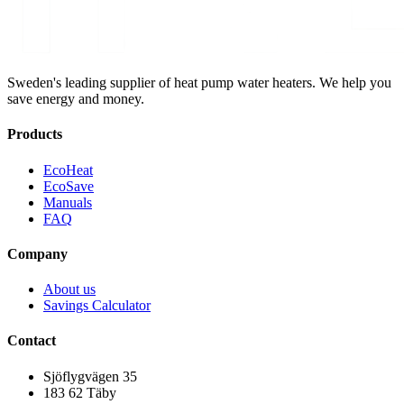
Sweden's leading supplier of heat pump water heaters. We help you
save energy and money.
Products
EcoHeat
EcoSave
Manuals
FAQ
Company
About us
Savings Calculator
Contact
Sjöflygvägen 35
183 62 Täby