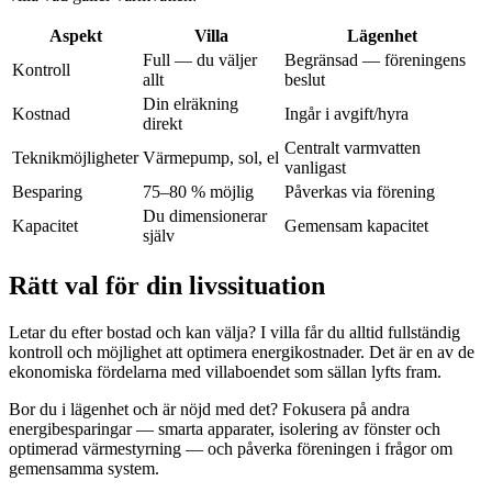
Aspekt
Villa
Lägenhet
Full — du väljer
Begränsad — föreningens
Kontroll
allt
beslut
Din elräkning
Kostnad
Ingår i avgift/hyra
direkt
Centralt varmvatten
Teknikmöjligheter
Värmepump, sol, el
vanligast
Besparing
75–80 % möjlig
Påverkas via förening
Du dimensionerar
Kapacitet
Gemensam kapacitet
själv
Rätt val för din livssituation
Letar du efter bostad och kan välja? I villa får du alltid fullständig
kontroll och möjlighet att optimera energikostnader. Det är en av de
ekonomiska fördelarna med villaboendet som sällan lyfts fram.
Bor du i lägenhet och är nöjd med det? Fokusera på andra
energibesparingar — smarta apparater, isolering av fönster och
optimerad värmestyrning — och påverka föreningen i frågor om
gemensamma system.