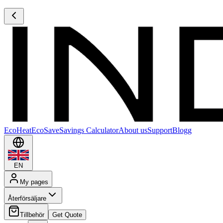
EcoHeat
EcoSave
Savings Calculator
About us
Support
Blogg
EN
My pages
Återförsäljare
Tillbehör
Get Quote