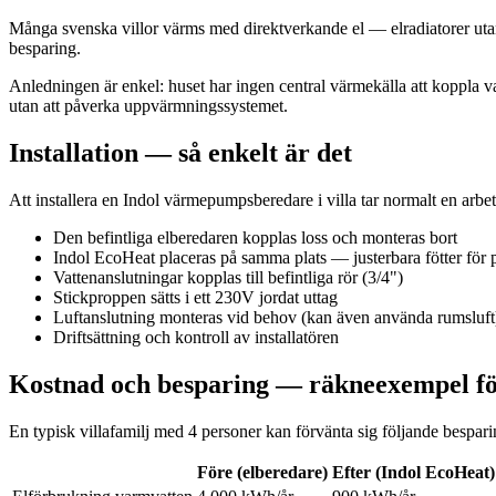
Många svenska villor värms med direktverkande el — elradiatorer utan 
besparing.
Anledningen är enkel: huset har ingen central värmekälla att koppla 
utan att påverka uppvärmningssystemet.
Installation — så enkelt är det
Att installera en Indol värmepumpsberedare i villa tar normalt en arbet
Den befintliga elberedaren kopplas loss och monteras bort
Indol EcoHeat placeras på samma plats — justerbara fötter för 
Vattenanslutningar kopplas till befintliga rör (3/4")
Stickproppen sätts i ett 230V jordat uttag
Luftanslutning monteras vid behov (kan även använda rumsluft
Driftsättning och kontroll av installatören
Kostnad och besparing — räkneexempel för
En typisk villafamilj med 4 personer kan förvänta sig följande besparin
Före (elberedare)
Efter (Indol EcoHeat)