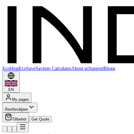
EcoHeat
EcoSave
Savings Calculator
About us
Support
Blogg
EN
My pages
Återförsäljare
Tillbehör
Get Quote