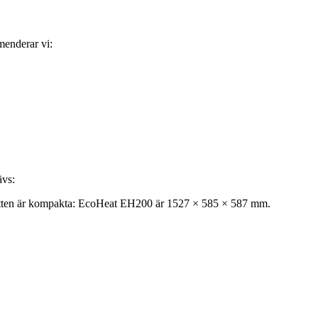
menderar vi:
ävs:
 Måtten är kompakta: EcoHeat EH200 är 1527 × 585 × 587 mm.