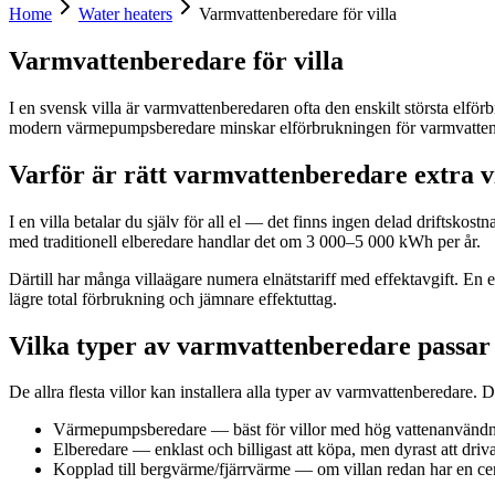
Home
Water heaters
Varmvattenberedare för villa
Varmvattenberedare för villa
I en svensk villa är varmvattenberedaren ofta den enskilt största elf
modern värmepumpsberedare minskar elförbrukningen för varmvatten 
Varför är rätt varmvattenberedare extra vik
I en villa betalar du själv för all el — det finns ingen delad driftsko
med traditionell elberedare handlar det om 3 000–5 000 kWh per år.
Därtill har många villaägare numera elnätstariff med effektavgift.
lägre total förbrukning och jämnare effektuttag.
Vilka typer av varmvattenberedare passar i
De allra flesta villor kan installera alla typer av varmvattenberedare.
Värmepumpsberedare — bäst för villor med hög vattenanvändni
Elberedare — enklast och billigast att köpa, men dyrast att driv
Kopplad till bergvärme/fjärrvärme — om villan redan har en cen