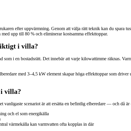
örbrukaren efter uppvärmning. Genom att välja rätt teknik kan du spara
med upp till 80 % och eliminerar kostsamma effekttoppar.
tigt i villa?
stnad som i en bostadsrätt. Det innebär att varje kilowattimme räknas. Va
 En elberedare med 3–4,5 kW element skapar höga effekttoppar som dri
 villa?
 Det vanligaste scenariot är att ersätta en befintlig elberedare — och då
ng och el som energikälla
a
tral värmekälla kan varmvatten ofta kopplas in där