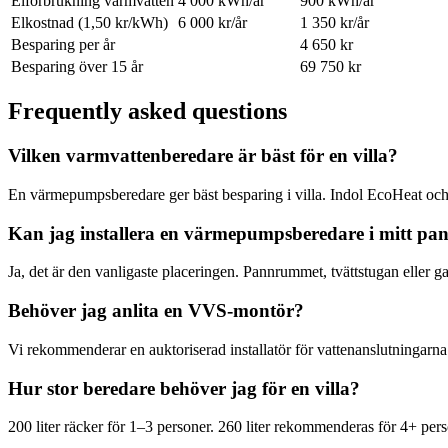
Elförbrukning varmvatten
4 000 kWh/år
900 kWh/år
Elkostnad (1,50 kr/kWh)
6 000 kr/år
1 350 kr/år
Besparing per år
4 650 kr
Besparing över 15 år
69 750 kr
Frequently asked questions
Vilken varmvattenberedare är bäst för en villa?
En värmepumpsberedare ger bäst besparing i villa. Indol EcoHeat och 
Kan jag installera en värmepumpsberedare i mitt p
Ja, det är den vanligaste placeringen. Pannrummet, tvättstugan eller 
Behöver jag anlita en VVS-montör?
Vi rekommenderar en auktoriserad installatör för vattenanslutningarna
Hur stor beredare behöver jag för en villa?
200 liter räcker för 1–3 personer. 260 liter rekommenderas för 4+ p