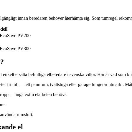
illgängligt innan beredaren behöver återhämta sig. Som tumregel rekom
dell
r EcoSave PV200
r EcoSave PV300
a?
t enkelt ersätta befintliga elberedare i svenska villor. Här är vad som kr
er fri luft — ett pannrum, tvättstuga eller garage fungerar utmärkt.
propp — inga extra elarbeten behövs.
re.
 använda rumsluft.
kande el