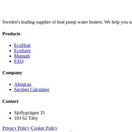
Sweden's leading supplier of heat pump water heaters. We help you 
Products
EcoHeat
EcoSave
Manuals
FAQ
Company
About us
Savings Calculator
Contact
Sjöflygvägen 35
183 62 Täby
Privacy Policy
·
Cookie Policy