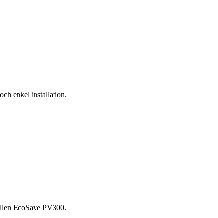
ch enkel installation.
.
dellen EcoSave PV300.