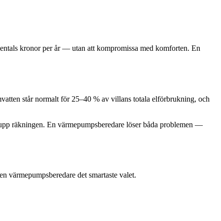
 tusentals kronor per år — utan att kompromissa med komforten. En
rmvatten står normalt för 25–40 % av villans totala elförbrukning, och
ver upp räkningen. En värmepumpsberedare löser båda problemen —
 är en värmepumpsberedare det smartaste valet.