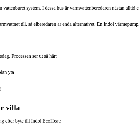
vattenburet system. I dessa hus är varmvattenberedaren nästan alltid en
varmvattnet till, så elberedaren är enda alternativet. En Indol värmep
sdag. Processen ser ut så här:
plan yta
)
 villa
g efter byte till Indol EcoHeat: