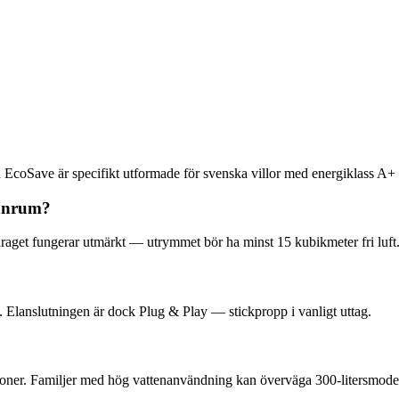
EcoSave är specifikt utformade för svenska villor med energiklass A+ o
annrum?
garaget fungerar utmärkt — utrymmet bör ha minst 15 kubikmeter fri luft
. Elanslutningen är dock Plug & Play — stickpropp i vanligt uttag.
ersoner. Familjer med hög vattenanvändning kan överväga 300-litersmo