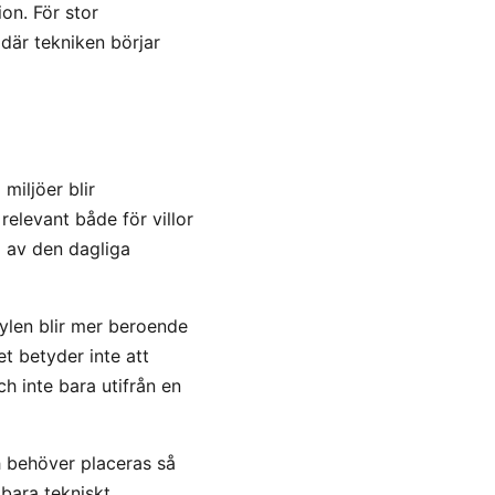
on. För stor
där tekniken börjar
miljöer blir
relevant både för villor
 av den dagliga
ylen blir mer beroende
et betyder inte att
h inte bara utifrån en
h behöver placeras så
 bara tekniskt.