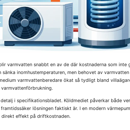
 blir varmvatten snabbt en av de där kostnaderna som inte g
h sänka inomhustemperaturen, men behovet av varmvatten f
dmedium varmvattenberedare ökat så tydligt bland villaägar
varmvattenförbrukning.
 detalj i specifikationsbladet. Köldmediet påverkar både ve
 framtidssäker lösningen faktiskt är. I en modern värmepu
r direkt effekt på driftkostnaden.