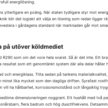
full energilösning.
s ytterligare en poäng. När staten tydligare styr mot energ
teknik blir det logiskt att välja en lösning som redan ligger rä
 investera i gårdagens standard när marknaden går mot sma
ta på utöver köldmediet
vid R290 som om det vore hela svaret. Så är det inte. Ett b
 resultat som ett genomtänkt system där alla delar håller 
d och energiklass. Titta sedan på tankens materialkvalitet,
minst lika mycket som den dagliga driften. Syrafast rostfritt
 vill ha hållbarhet, korrosionsmotstånd och långsiktig tryg
 bedöma dimensioneringen noggrant. Ett hushåll med två pe
tonårsbarn, flera badrum och hög duschfrekvens. Detsamma