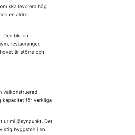
som ska leverera hög
med en äldre
 Den blir en
ym, restauranger,
ehovet är större och
En välkonstruerad
kapacitet för verkliga
vt ur miljösynpunkt. Det
viktig byggsten i en