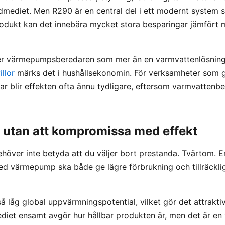
mediet. Men R290 är en central del i ett modernt system 
produkt kan det innebära mycket stora besparingar jämfört 
er värmepumpsberedaren som mer än en varmvattenlösning.
illor
märks det i hushållsekonomin. För verksamheter som g
tar blir effekten ofta ännu tydligare, eftersom varmvattenb
 utan att kompromissa med effekt
ehöver inte betyda att du väljer bort prestanda. Tvärtom. 
 värmepump ska både ge lägre förbrukning och tillräcklig 
å låg global uppvärmningspotential, vilket gör det attrakti
ediet ensamt avgör hur hållbar produkten är, men det är en 