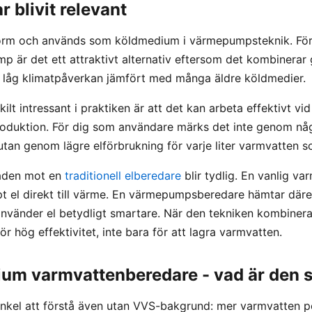
 blivit relevant
form och används som köldmedium i värmepumpsteknik. Fö
 är det ett attraktivt alternativ eftersom det kombinera
låg klimatpåverkan jämfört med många äldre köldmedier.
lt intressant i praktiken är att det kan arbeta effektivt v
roduktion. För dig som användare märks det inte genom nå
 utan genom lägre elförbrukning för varje liter varmvatten 
naden mot en
traditionell elberedare
blir tydlig. En vanlig v
pt el direkt till värme. En värmepumpsberedare hämtar däre
nvänder el betydligt smartare. När den tekniken kombiner
r hög effektivitet, inte bara för att lagra varmvatten.
m varmvattenberedare - vad är den s
enkel att förstå även utan VVS-bakgrund: mer varmvatten p