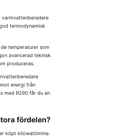
r varmvattenberedare
r god termodynamisk
id de temperaturer som
gon avancerad teknisk
som produceras.
armvattenberedare
mot energi från
as med R290 får du en
tora fördelen?
er köpt kilowattimme.