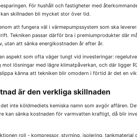
besparingen. För hushåll och fastigheter med återkommand
an skillnaden bli mycket stor över tid.
a genom att fungera väl i värmepumpssystem som ska lever
rift. Tekniken passar därför bra i premiumprodukter där mål
, utan att sänka energikostnaden år efter år.
an aspekt som ofta väger tungt vid investeringar: regelutv
g mot lösningar med lägre klimatpåverkan, och där ligger R
slippa känna att tekniken blir omodern i förtid är det en vikt
tnad är den verkliga skillnaden
r det inte köldmediets kemiska namn som avgör affären. De
kan sänka kostnaden för varmvatten kraftigt, då blir inve
ktionen roll - kompressor, styrning, isolering, tankmaterial 