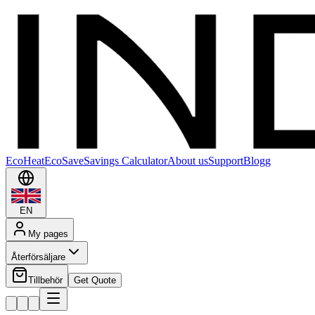
EcoHeat
EcoSave
Savings Calculator
About us
Support
Blogg
EN
My pages
Återförsäljare
Tillbehör
Get Quote