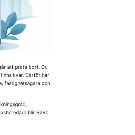
år att prata bort. Du
inns kvar. Därför har
e, fastighetsägare och
rkningsgrad,
mpsberedare blir R290