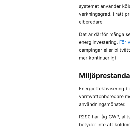
systemet använder köld
verkningsgrad. I rätt 
elberedare.
Det är därför många s
energiinvestering.
För v
campingar eller biltvät
mer kontinuerligt.
Miljöprestanda
Energieffektivisering b
varmvattenberedare med
användningsmönster.
R290 har låg GWP, allts
betyder inte att köldm