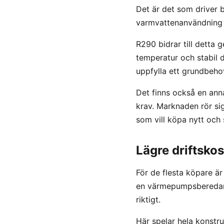
Det är det som driver 
varmvattenanvändning k
R290 bidrar till dett
temperatur och stabil d
uppfylla ett grundbehov
Det finns också en ann
krav. Marknaden rör si
som vill köpa nytt och 
Lägre driftskos
För de flesta köpare ä
en värmepumpsberedare 
riktigt.
Här spelar hela konstru