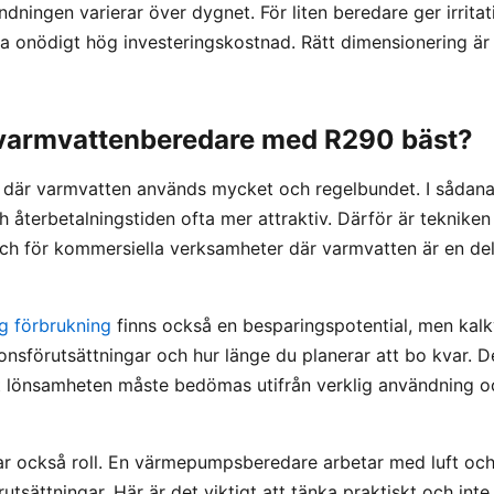
ningen varierar över dygnet. För liten beredare ger irritati
a onödigt hög investeringskostnad. Rätt dimensionering är 
 varmvattenberedare med R290 bäst?
a där varmvatten används mycket och regelbundet. I sådana 
h återbetalningstiden ofta mer attraktiv. Därför är tekniken 
h för kommersiella verksamheter där varmvatten är en del
åg förbrukning
finns också en besparingspotential, men kalk
tionsförutsättningar och hur länge du planerar att bo kvar. D
tt lönsamheten måste bedömas utifrån verklig användning oc
elar också roll. En värmepumpsberedare arbetar med luft oc
rutsättningar. Här är det viktigt att tänka praktiskt och inte