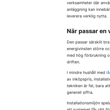
verksamheter där använd
anläggning kan innebär
leverera verklig nytta.
När passar en
Den passar särskilt br
energivinsten större oc
med hög förbrukning oc
driften.
I mindre hushåll med
l
av inköpspris, installa
tekniken är fel, bara a
generell siffra.
Installationsmiljön sp
att systemet får rätt fö