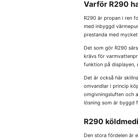
Varför R290 har
R290 är propan i ren 
med inbyggd värmepump
prestanda med mycket 
Det som gör R290 särski
krävs för varmvattenp
funktion på displayen,
Det är också här skill
omvandlar i princip kö
omgivningsluften och a
lösning som är byggd fö
R290 köldmediu
Den stora fördelen är 