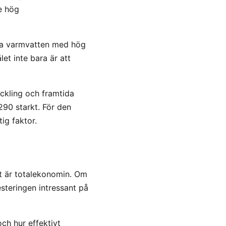
e hög
era varmvatten med hög
et inte bara är att
eckling och framtida
290 starkt. För den
ig faktor.
t är totalekonomin. Om
steringen intressant på
och hur effektivt