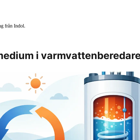
g från Indol.
edium i varmvattenberedar