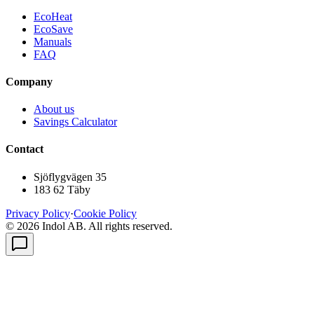
EcoHeat
EcoSave
Manuals
FAQ
Company
About us
Savings Calculator
Contact
Sjöflygvägen 35
183 62 Täby
Privacy Policy
·
Cookie Policy
© 2026 Indol AB. All rights reserved.