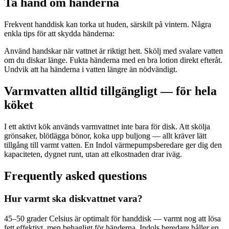
Ta hand om händerna
Frekvent handdisk kan torka ut huden, särskilt på vintern. Några
enkla tips för att skydda händerna:
Använd handskar när vattnet är riktigt hett. Skölj med svalare vatten
om du diskar länge. Fukta händerna med en bra lotion direkt efteråt.
Undvik att ha händerna i vatten längre än nödvändigt.
Varmvatten alltid tillgängligt — för hela
köket
I ett aktivt kök används varmvattnet inte bara för disk. Att skölja
grönsaker, blötlägga bönor, koka upp buljong — allt kräver lätt
tillgång till varmt vatten. En Indol värmepumpsberedare ger dig den
kapaciteten, dygnet runt, utan att elkostnaden drar iväg.
Frequently asked questions
Hur varmt ska diskvattnet vara?
45–50 grader Celsius är optimalt för handdisk — varmt nog att lösa
fett effektivt, men behagligt för händerna. Indols beredare håller en