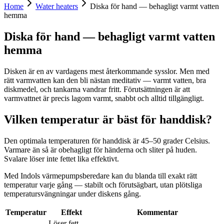
Home
Water heaters
Diska för hand — behagligt varmt vatten
hemma
Diska för hand — behagligt varmt vatten
hemma
Disken är en av vardagens mest återkommande sysslor. Men med
rätt varmvatten kan den bli nästan meditativ — varmt vatten, bra
diskmedel, och tankarna vandrar fritt. Förutsättningen är att
varmvattnet är precis lagom varmt, snabbt och alltid tillgängligt.
Vilken temperatur är bäst för handdisk?
Den optimala temperaturen för handdisk är 45–50 grader Celsius.
Varmare än så är obehagligt för händerna och sliter på huden.
Svalare löser inte fettet lika effektivt.
Med Indols värmepumpsberedare kan du blanda till exakt rätt
temperatur varje gång — stabilt och förutsägbart, utan plötsliga
temperatursvängningar under diskens gång.
Temperatur
Effekt
Kommentar
Löser fett