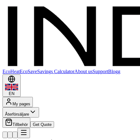
EcoHeat
EcoSave
Savings Calculator
About us
Support
Blogg
EN
My pages
Återförsäljare
Tillbehör
Get Quote