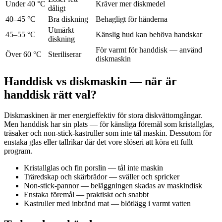
Under 40 °C
Kräver mer diskmedel
dåligt
40–45 °C
Bra diskning
Behagligt för händerna
Utmärkt
45–55 °C
Känslig hud kan behöva handskar
diskning
För varmt för handdisk — använd
Över 60 °C
Steriliserar
diskmaskin
Handdisk vs diskmaskin — när är
handdisk rätt val?
Diskmaskinen är mer energieffektiv för stora diskvättomgångar.
Men handdisk har sin plats — för känsliga föremål som kristallglas,
träsaker och non-stick-kastruller som inte tål maskin. Dessutom för
enstaka glas eller tallrikar där det vore slöseri att köra ett fullt
program.
Kristallglas och fin porslin — tål inte maskin
Träredskap och skärbrädor — sväller och spricker
Non-stick-pannor — beläggningen skadas av maskindisk
Enstaka föremål — praktiskt och snabbt
Kastruller med inbränd mat — blötlägg i varmt vatten